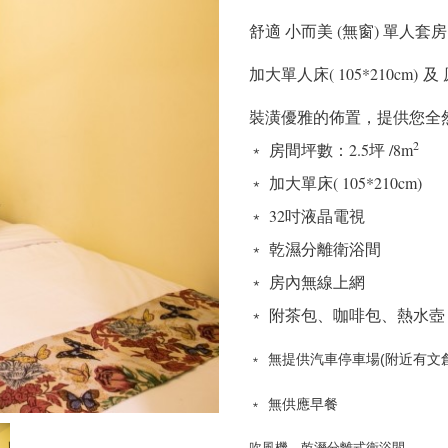
舒適 小而美 (無窗) 單人套房
加大單人床( 105*210cm) 
裝潢優雅的佈置，提供您全
2
﹡ 房間坪數：2.5坪 /8m
﹡ 加大單床( 105*210cm)
﹡ 32吋液晶電視
﹡ 乾濕分離衛浴間
﹡ 房內無線上網
﹡ 附茶包、咖啡包、熱水壺
﹡
無提供汽車停車場(附近有文
﹡
無供應早餐
吹風機、乾溼分離式衛浴間