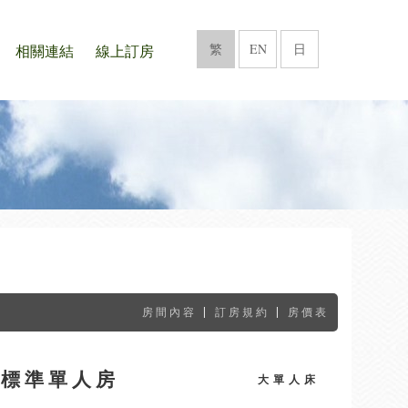
繁
EN
日
相關連結
線上訂房
|
|
房間內容
訂房規約
房價表
務標準單人房
大單人床