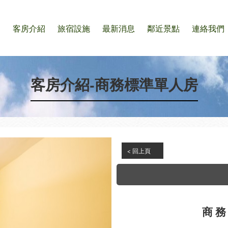
們
客房介紹
旅宿設施
最新消息
鄰近景點
連絡我們
客房介紹-商務標準單人房
< 回上頁
商