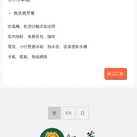
﹡
無供應早餐
吹風機、乾溼分離式衛浴間
室內拖鞋、免費茶包，咖啡
電視、小行雙層冰箱、熱水壺、逆滲透飲水機
冷氣、暖氣、無線網路
線上訂房
繁
EN
日