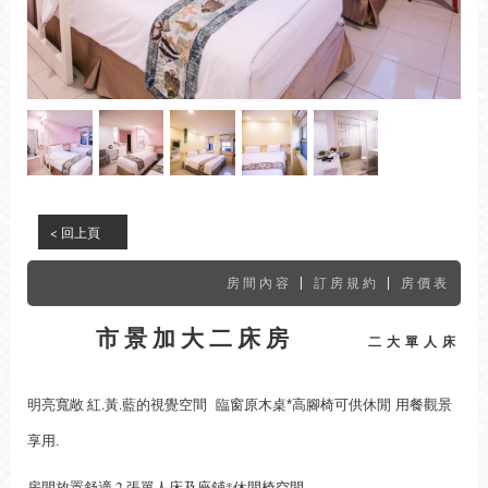
CLOSE
< 回上頁
|
|
房間內容
訂房規約
房價表
市景加大二床房
二大單人床
明亮寬敞 紅.黃.藍的視覺空間
臨窗原木桌*高腳椅可供休閒 用餐觀景
享用.
房間放置舒適 2 張單人床及座鋪*休閒椅空間.