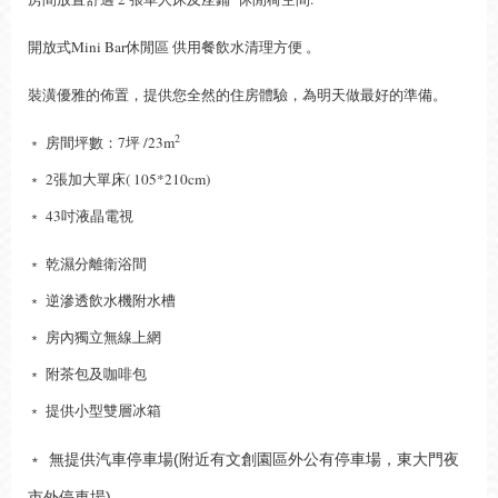
Mini Bar休閒區 供用餐飲水清理方便 。
開放式
裝潢優雅的佈置，提供您全然的住房體驗，為明天做最好的準備。
2
﹡ 房間坪數：7坪 /23m
﹡ 2張加大單床( 105*210cm)
﹡ 43吋液晶電視
﹡ 乾濕分離衛浴間
﹡ 逆滲透飲水機附水槽
﹡ 房內獨立無線上網
﹡ 附茶包及咖啡包
﹡ 提供小型雙層冰箱
﹡
無提供汽車停車場(附近有文創園區外公有停車場，東大門夜
市外停車場)