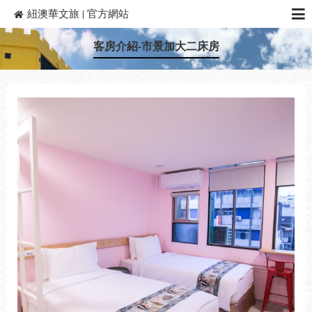
紐澳華文旅 | 官方網站
首頁
客房介紹-市景加大二床房
關於我們
客房介紹
旅宿設施
最新消息
鄰近景點
連絡我們
相關連結
線上訂房