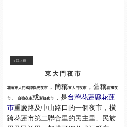
CLOSE
< 回上頁
東大門夜市
，簡稱
，舊稱
花蓮東大門國際觀光夜市
東大門夜市
南濱夜
、
或
，是
台灣
花蓮縣
花蓮
市
自強夜市
彩虹夜市
市
重慶路及中山路口的一個夜市，橫
跨花蓮市第二聯合里的民主里、民族