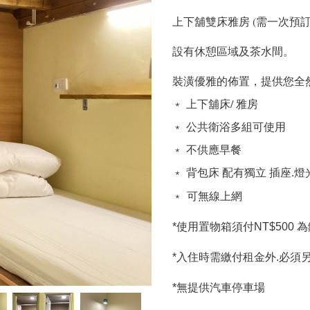
上下舖雙床雅房 (需一次預訂
設有休憩區域及茶水間。
裝潢優雅的佈置，提供您全
﹡ 上下舖床/ 雅房
﹡ 公共衛浴多組可使用
﹡ 不供應早餐
﹡ 背包床 配有
獨立 插座.燈
﹡
可無線上網
*使用置物箱須付NT$500 
*入住時需繳付租金外.必須另收
*無提供汽車停車場