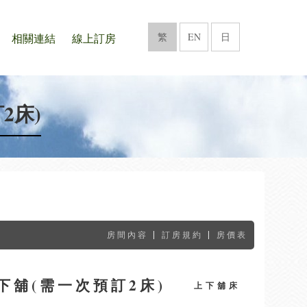
繁
EN
日
相關連結
線上訂房
2床)
|
|
房間內容
訂房規約
房價表
下舖(需一次預訂2床)
上下舖床