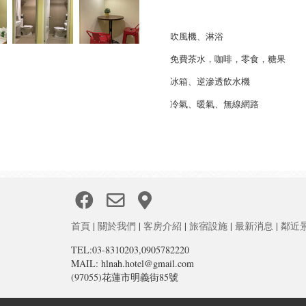
吹風機、淋浴
免費茶水，咖啡，零食，糖果
冰箱、逆滲透飲水機
冷氣、暖氣、無線網路
首頁
|
關於我們
|
客房介紹
|
旅宿設施
|
最新消息
|
鄰近
TEL:03-8310203,0905782220
MAIL: hlnah.hotel@gmail.com
(97055)花蓮市明義街85號