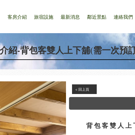
們
客房介紹
旅宿設施
最新消息
鄰近景點
連絡我們
介紹-背包客雙人上下舖(需一次預訂
< 回上頁
背包客雙人上