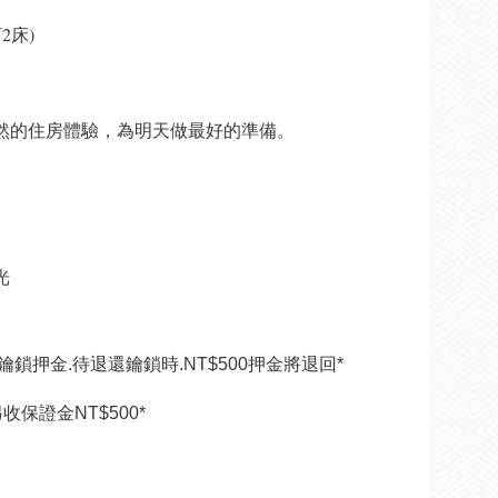
2床)
然的住房體驗，為明天做最好的準備。
光
為鑰鎖押金.待退還鑰鎖時.NT$500押金將退回*
保證金NT$500*