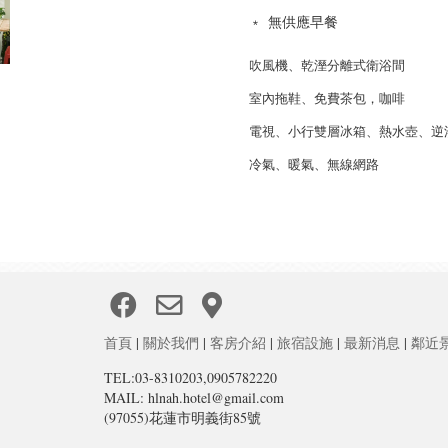
﹡
無供應早餐
吹風機、乾溼分離式衛浴間
室內拖鞋、免費茶包，咖啡
電視、小行雙層冰箱、熱水壺、逆
冷氣、暖氣、無線網路
首頁
|
關於我們
|
客房介紹
|
旅宿設施
|
最新消息
|
鄰近
TEL:03-8310203,0905782220
MAIL: hlnah.hotel@gmail.com
(97055)花蓮市明義街85號