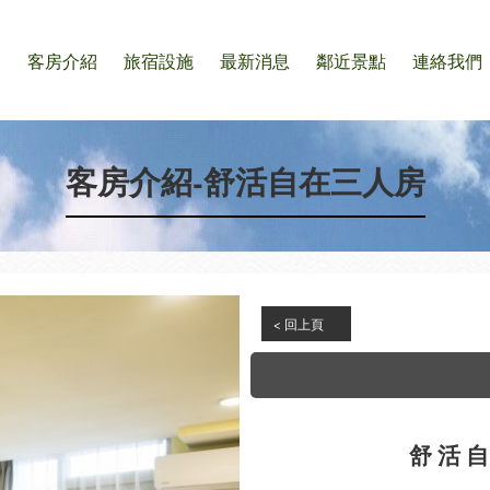
們
客房介紹
旅宿設施
最新消息
鄰近景點
連絡我們
客房介紹-舒活自在三人房
< 回上頁
舒活