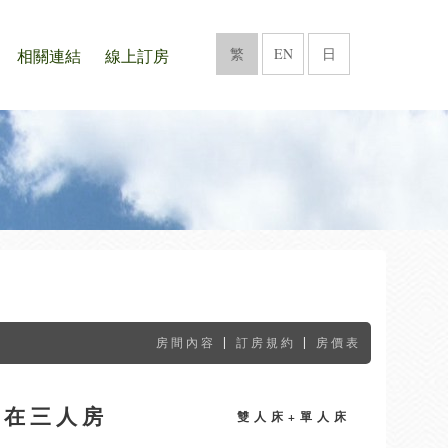
繁
EN
日
相關連結
線上訂房
|
|
房間內容
訂房規約
房價表
自在三人房
雙人床+單人床