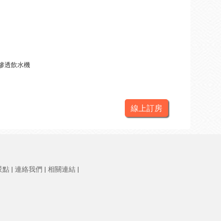
滲透飲水機
線上訂房
景點
|
連絡我們
|
相關連結
|