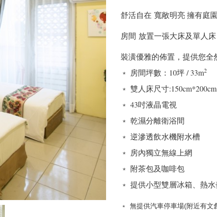
舒活自在 寬敞明亮 擁有庭園
房間 放置一張大床及單人床 開
裝潢優雅的佈置，提供您全
2
﹡ 房間坪數：10坪 / 33m
﹡ 雙人床尺寸:150cm*200cm 
﹡ 43吋液晶電視
﹡ 乾濕分離衛浴間
﹡ 逆滲透飲水機附水槽
﹡ 房內獨立無線上網
﹡ 附茶包及咖啡包
﹡ 提供小型雙層冰箱、熱水
﹡
無提供汽車停車場(附近有文