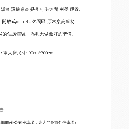
陽台 設邊桌高腳椅 可供休閒 用餐 觀景.
放式mini Bar休閒區 原木桌高腳椅，
然的住房體驗，為明天做最好的準備。
/ 單人床尺寸: 90cm*200cm
壺
創園區外公有停車場，東大門夜市外停車場)